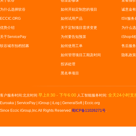
关于软谷
创业必修课
查看报价
为什么选择软谷
如何开始定制您的项目
诚意金有
ECCIC.ORG
如何试用产品
ISV服务
优势介绍
关于定制项目需求变更
为什么选
关于ServicePay
为何要告知预算
iShop
软谷城市拍档招募
如何使用工单
售后服务
如何管理项目工期及时间
隐私政策
投诉处理
黑名单项目
早上8:30 - 下午6:00
全天24小时支
客户服务时间:北京时间
人工智能服务时间:
Euroaka
|
ServicePay
|
iGroup
|
iLog
|
GeneralSoft
|
Eccic.org
Since Eccic iGroup,Inc.All Rights Reserved
蜀ICP备11026271号
.