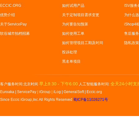
ECCIC.ORG
如何试用产品
ISV服务
优势介绍
关于定制项目需求变更
为什么选
关于ServicePay
为何要告知预算
iShop
软谷城市拍档招募
如何使用工单
售后服务
如何管理项目工期及时间
隐私政策
投诉处理
黑名单项目
早上8:30 - 下午6:00
全天24小时支
客户服务时间:北京时间
人工智能服务时间:
Euroaka
|
ServicePay
|
iGroup
|
iLog
|
GeneralSoft
|
Eccic.org
Since Eccic iGroup,Inc.All Rights Reserved
蜀ICP备11026271号
.