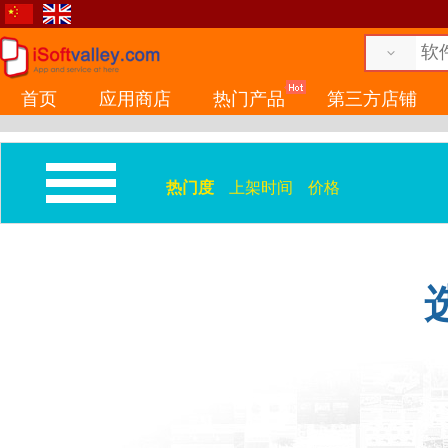
首页
应用商店
热门产品
第三方店铺
热门度
上架时间
价格