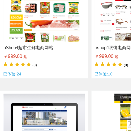
iShop4超市生鲜电商网站
ishop4眼镜电商
￥999.00
￥999.00
起
起
(0)
(0)
已体验:24
已体验:10