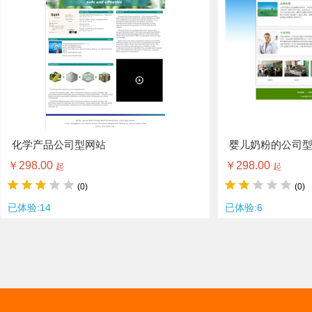
化学产品公司型网站
婴儿奶粉的公司
￥298.00
￥298.00
起
起
(0)
(0)
已体验:14
已体验:6