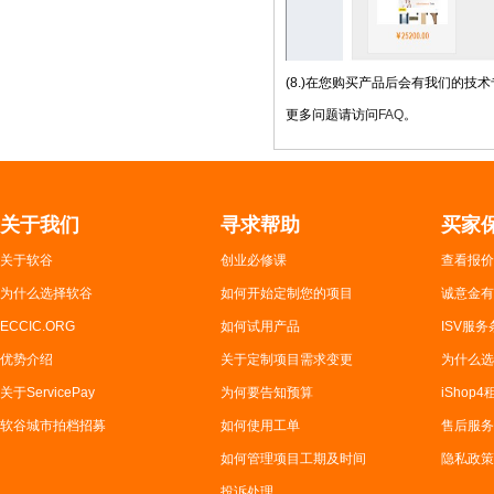
(8.)在您购买产品后会有我们的技
更多问题请访问
FAQ
。
关于我们
寻求帮助
买家
关于软谷
创业必修课
查看报价
为什么选择软谷
如何开始定制您的项目
诚意金有
ECCIC.ORG
如何试用产品
ISV服务
优势介绍
关于定制项目需求变更
为什么选
关于ServicePay
为何要告知预算
iShop
软谷城市拍档招募
如何使用工单
售后服务
如何管理项目工期及时间
隐私政策
投诉处理