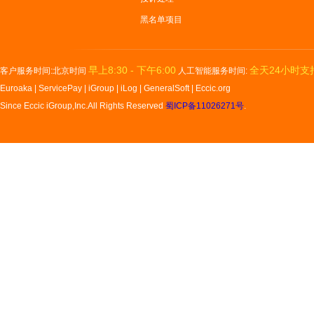
黑名单项目
早上8:30 - 下午6:00
全天24小时支
客户服务时间:北京时间
人工智能服务时间:
Euroaka
|
ServicePay
|
iGroup
|
iLog
|
GeneralSoft
|
Eccic.org
Since Eccic iGroup,Inc.All Rights Reserved
蜀ICP备11026271号
.