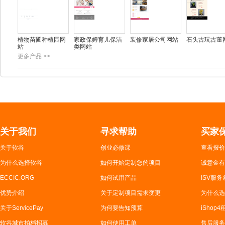
植物苗圃种植园网
家政保姆育儿保洁
装修家居公司网站
石头古玩古董
站
类网站
更多产品 >>
关于我们
寻求帮助
买家
关于软谷
创业必修课
查看报价
为什么选择软谷
如何开始定制您的项目
诚意金有
ECCIC.ORG
如何试用产品
ISV服务
优势介绍
关于定制项目需求变更
为什么选
关于ServicePay
为何要告知预算
iShop
软谷城市拍档招募
如何使用工单
售后服务