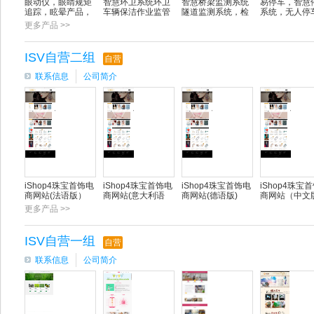
眼动仪，眼睛规矩
智慧环卫系统环卫
智慧桥梁监测系统
易停车，智慧
追踪，眩晕产品，
车辆保洁作业监管
隧道监测系统，检
系统，无人停
眼动捕捉，便携式
环卫车生活垃圾智
测报告系统，高速
无人值守，智
更多产品 >>
眼动仪，眼动研究
慧收运系统辆保洁
路监控系统，桥梁
车系统，二维
研发，DEM-2000
作业监管生活垃圾
健康管理系统
车
智慧收运系统
ISV自营二组
自营
联系信息
公司简介
iShop4珠宝首饰电
iShop4珠宝首饰电
iShop4珠宝首饰电
iShop4珠宝
商网站(法语版）
商网站(意大利语
商网站(德语版)
商网站（中文
版）
更多产品 >>
ISV自营一组
自营
联系信息
公司简介