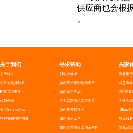
供应商也会根
。
关于我们
寻求帮助
买家
关于软谷
创业必修课
查看报价
为什么选择软谷
如何开始定制您的项目
诚意金有
ECCIC.ORG
如何试用产品
ISV服务
优势介绍
关于定制项目需求变更
为什么选
关于ServicePay
为何要告知预算
iShop
软谷城市拍档招募
如何使用工单
售后服务
如何管理项目工期及时间
隐私政策