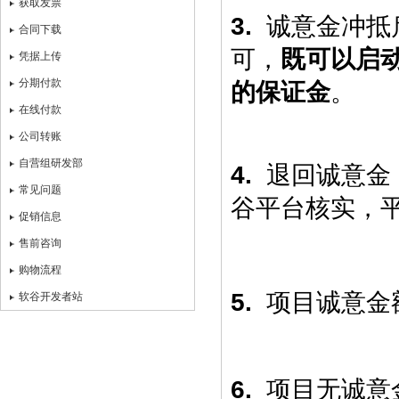
获取发票
3.
诚意金冲抵
合同下载
可，
既可以启
凭据上传
分期付款
的保证金
。
在线付款
公司转账
自营组研发部
4.
退回诚意金
常见问题
谷平台核实，
促销信息
售前咨询
购物流程
5.
项目诚意金
软谷开发者站
6.
项目无诚意