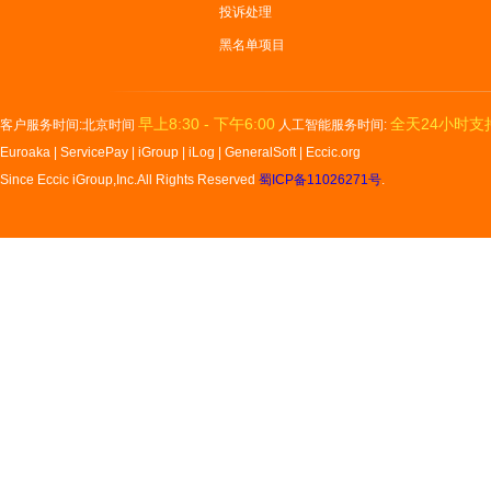
投诉处理
黑名单项目
早上8:30 - 下午6:00
全天24小时支
客户服务时间:北京时间
人工智能服务时间:
Euroaka
|
ServicePay
|
iGroup
|
iLog
|
GeneralSoft
|
Eccic.org
Since Eccic iGroup,Inc.All Rights Reserved
蜀ICP备11026271号
.