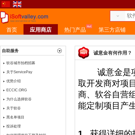
首页
应用商店
热门产品
第三方店铺
自助服务
诚意金有何作用？
软谷城市拍档招募
诚意金是项目
关于ServicePay
取开发商对项
优势介绍
ECCIC.ORG
商、软谷自营
为什么选择软谷
能定制项目产
关于软谷
黑名单项目
投诉处理
1.
获得详细的