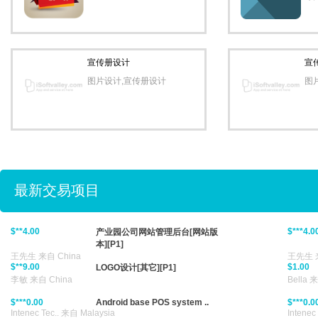
$*****0.00
$*****0
小区物业管理系统[电脑版本][P4]
杨生 来自 China
杨生 来自
$*****0.00
$****0.
小区物业管理系统[电脑版本][P2]
宣传册设计
宣
杨生 来自 China
杨生 来自
图片设计,宣传册设计
图
$***0.00
$****0.
研发小程序实现图片识别面积。
[小程序][P4]
肖老师 来自 Singapore
肖老师 来
$***0.00
$**4.00
研发小程序实现图片识别面积。
[小程序][P2]
风笛悠扬 
肖老师 来自 Singapore
$***0.00
$***0.0
表格数据提交软件[其它][P3]
风笛悠扬 来自 China
风笛悠扬 
最新交易项目
$***2.00
$**0.00
表格数据提交软件[其它][P1]
Amanda
风笛悠扬 来自 China
$**4.00
$***4.0
产业园公司网站管理后台[网站版
本][P1]
王先生 来自 China
王先生 来
$**9.00
$1.00
LOGO设计[其它][P1]
李敏 来自 China
Bella 
$***0.00
Android base POS system ..
$***0.0
Intenec Tec..
来自 Malaysia
Intenec 