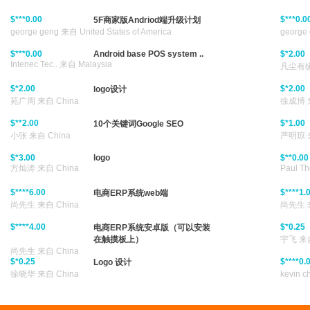
$***0.00
$***0.0
5F商家版Andriod端升级计划
george geng 来自 United States of America
george 
$***0.00
Android base POS system ..
$*2.00
Intenec Tec..
来自 Malaysia
凡尘有缘 
$*2.00
$*2.00
logo设计
苑广周 来自 China
徐成博 来
$**2.00
$*1.00
10个关键词Google SEO
小张 来自 China
严明琼 来
$*3.00
logo
$**0.00
方灿涛 来自 China
Paul Th
$****6.00
$****1.
电商ERP系统web端
尚先生 来自 China
尚先生 来
$****4.00
$*0.25
电商ERP系统安卓版（可以安装
在触摸板上）
宇飞 来自
尚先生 来自 China
$*0.25
$****0.
Logo 设计
徐晓华 来自 China
kevin 
$**6.00
MHP067 Package Kit desig..
$***0.0
Paul Thomps..
来自 Australia
Sagi Na