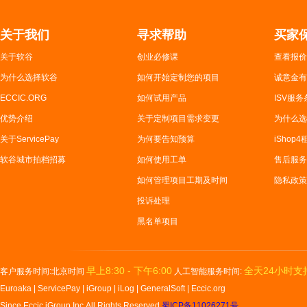
$*9.00
logo design(99$)
$*9.00
Alain 来自 United States of America
Alain 来
关于我们
寻求帮助
买家
$*0.00
photo edit
$*9.00
关于软谷
创业必修课
查看报价
Ruben 来自 Other
Mrs. Dar
为什么选择软谷
如何开始定制您的项目
诚意金有
$**8.00
Photos edit
$*0.00
ECCIC.ORG
如何试用产品
ISV服务
Ruben 来自 Other
Mahend
优势介绍
关于定制项目需求变更
为什么选
$*9.00
Online Chat Tools
$***0.0
Mahendren 来自 Ireland
杨先生 来自
关于ServicePay
为何要告知预算
iShop
$*9.00
static logo
$***5.0
软谷城市拍档招募
如何使用工单
售后服务
Mrs. Daria ..
来自 United States
Mrs. Dar
如何管理项目工期及时间
隐私政策
$***0.00
pizza app
$***0.0
投诉处理
ihrshop 来自 Switzerland
ihrshop
黑名单项目
$***9.00
Andriod app for motorbik..
$**5.00
Remeo 来自 China
Ruben 
$****0.00
$*5.81
餐馆点菜软件(商家)
早上8:30 - 下午6:00
全天24小时支
客户服务时间:北京时间
人工智能服务时间:
george geng 来自 United States of America
叶女士 来
Euroaka
|
ServicePay
|
iGroup
|
iLog
|
GeneralSoft
|
Eccic.org
$*5.52
$*9.00
公司logo设计
roberto
Since Eccic iGroup,Inc.All Rights Reserved
蜀ICP备11026271号
.