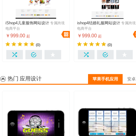
iShop4儿童服饰网站设计
ishop4结婚礼服网站设计
专属跨境
专属跨境
免费体验
免费维护+升级
免费体验
免费维护+升级
电商平台
电商平台
1年免费服务器
1年免费服务器
￥999.00
￥999.00
起
起
十万产品随心下
十万产品随心下
(0)
(0)
多种设计免费换
多语言
多种设计免费换
多语言
多货币
多版本
多货币
多版本
我想要
我想要
热门 应用设计
苹果手机应用
安卓